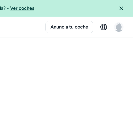
ida?
-
Ver coches
Anuncia tu coche