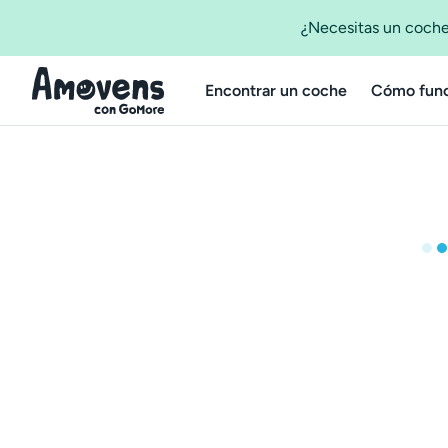
¿Necesitas un coche
Encontrar un coche
Cómo func