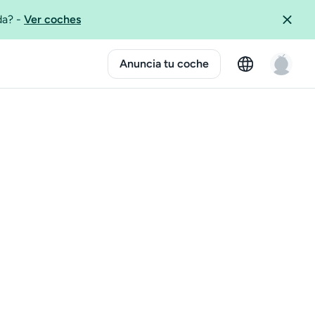
ida?
-
Ver coches
Anuncia tu coche