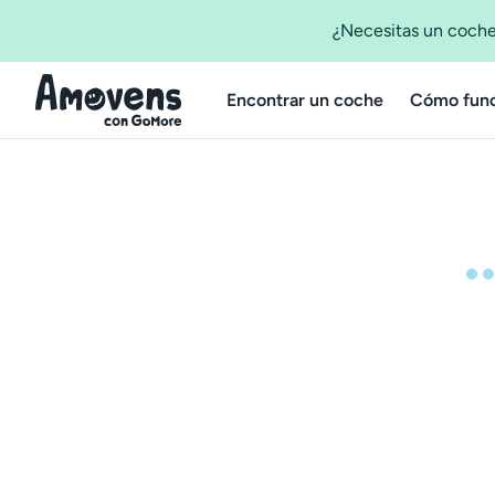
¿Necesitas un coche
Encontrar un coche
Cómo func