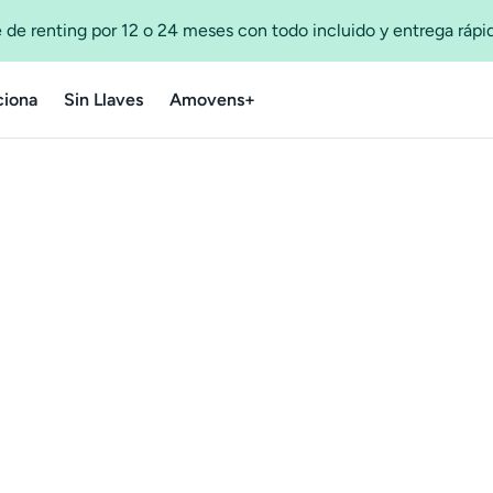
 de renting por 12 o 24 meses con todo incluido y entrega ráp
iona
Sin Llaves
Amovens+