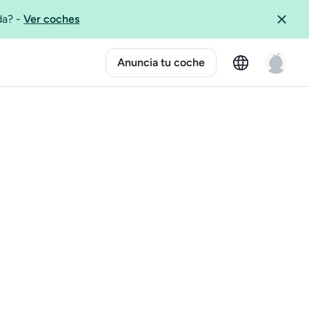
ida?
-
Ver coches
Anuncia tu coche