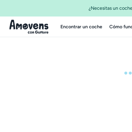
¿Necesitas un coche
Encontrar un coche
Cómo func