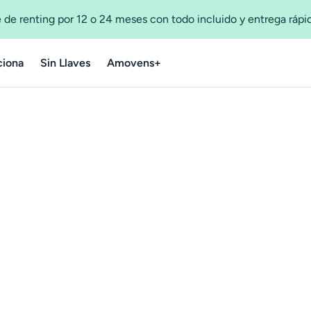
 de renting por 12 o 24 meses con todo incluido y entrega ráp
iona
Sin Llaves
Amovens+