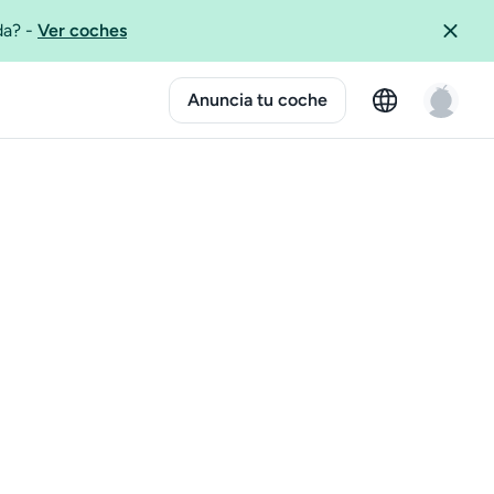
ida?
-
Ver coches
Anuncia tu coche