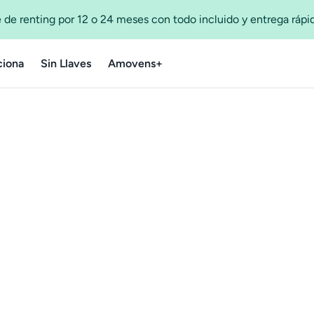
 de renting por 12 o 24 meses con todo incluido y entrega ráp
iona
Sin Llaves
Amovens+