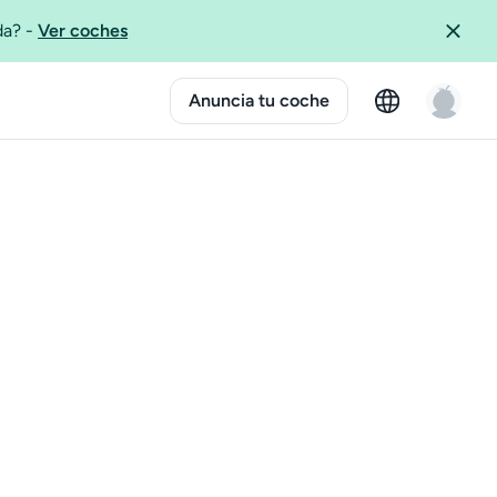
ida?
-
Ver coches
Anuncia tu coche