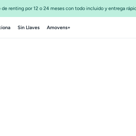
 de renting por 12 o 24 meses con todo incluido y entrega ráp
iona
Sin Llaves
Amovens+