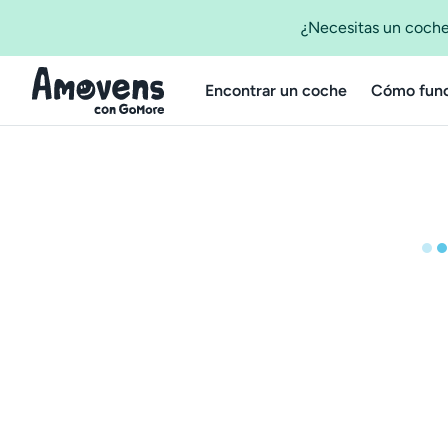
¿Necesitas un coche
Encontrar un coche
Cómo func