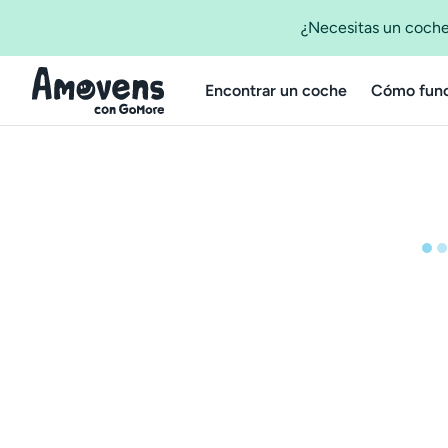
¿Necesitas un coche
Encontrar un coche
Cómo func