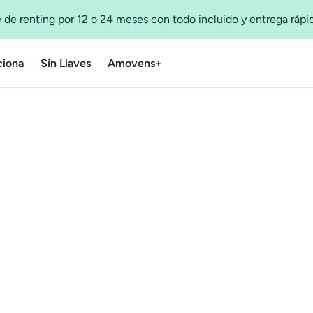
 de renting por 12 o 24 meses con todo incluido y entrega ráp
iona
Sin Llaves
Amovens+