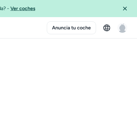
ida?
-
Ver coches
Anuncia tu coche