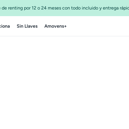
 de renting por 12 o 24 meses con todo incluido y entrega ráp
iona
Sin Llaves
Amovens+