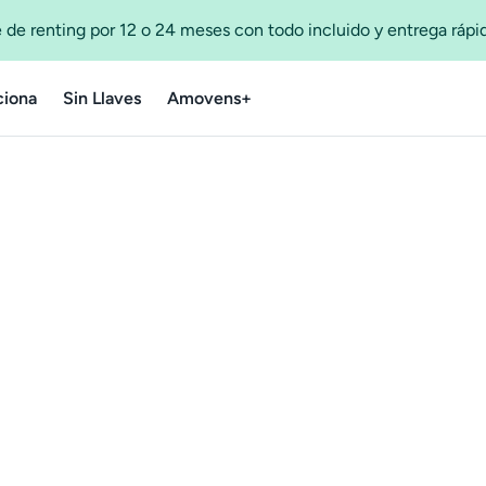
 de renting por 12 o 24 meses con todo incluido y entrega ráp
iona
Sin Llaves
Amovens+