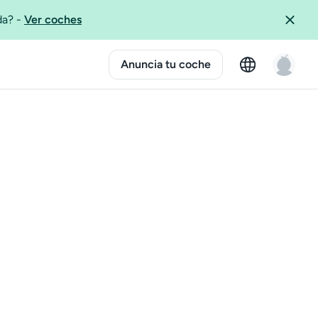
ida?
-
Ver coches
Anuncia tu coche