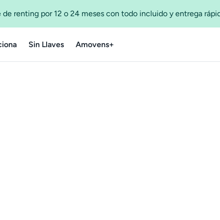
 de renting por 12 o 24 meses con todo incluido y entrega ráp
iona
Sin Llaves
Amovens+