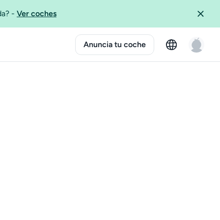
ida?
-
Ver coches
Anuncia tu coche