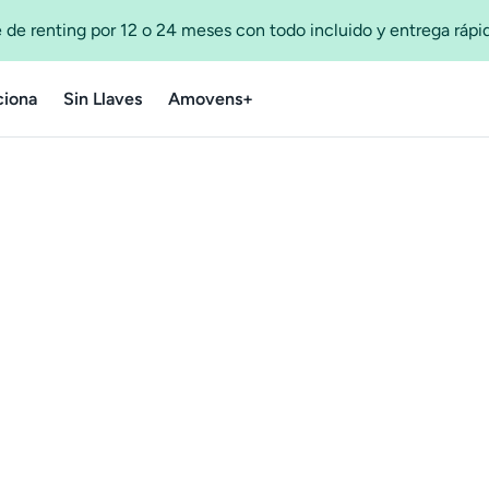
 de renting por 12 o 24 meses con todo incluido y entrega ráp
iona
Sin Llaves
Amovens+