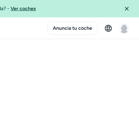
ida?
-
Ver coches
Anuncia tu coche