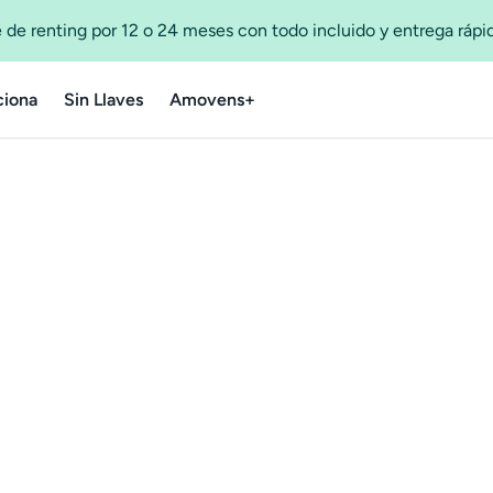
 de renting por 12 o 24 meses con todo incluido y entrega ráp
iona
Sin Llaves
Amovens+