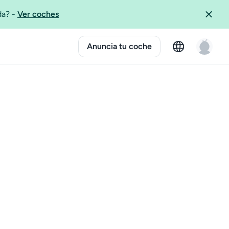
ida?
-
Ver coches
Anuncia tu coche