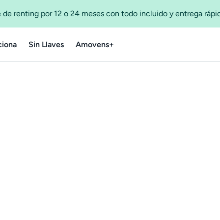
 de renting por 12 o 24 meses con todo incluido y entrega ráp
iona
Sin Llaves
Amovens+