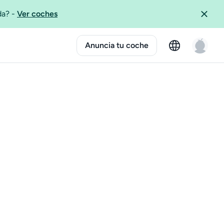
ida?
-
Ver coches
Anuncia tu coche