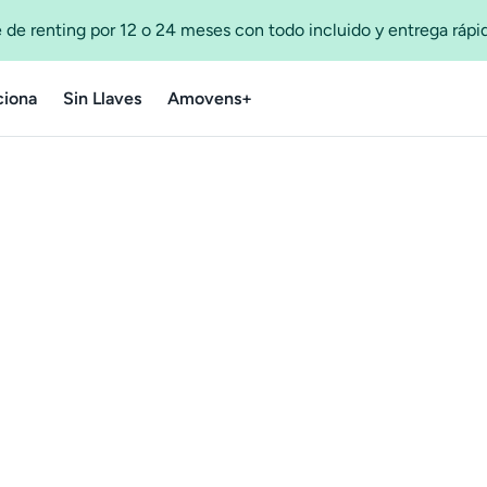
 de renting por 12 o 24 meses con todo incluido y entrega ráp
iona
Sin Llaves
Amovens+