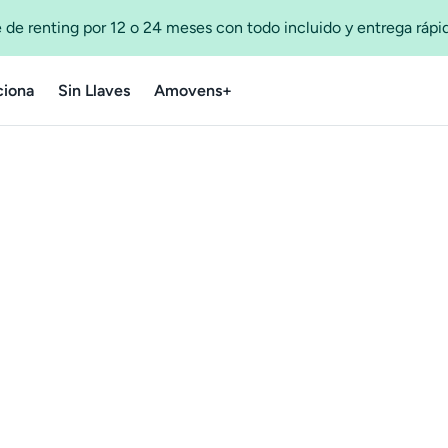
 de renting por 12 o 24 meses con todo incluido y entrega ráp
iona
Sin Llaves
Amovens+