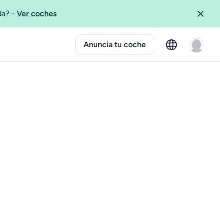
ida?
-
Ver coches
Anuncia tu coche