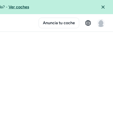
ida?
-
Ver coches
Anuncia tu coche