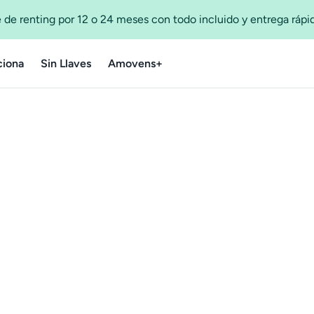
 de renting por 12 o 24 meses con todo incluido y entrega ráp
iona
Sin Llaves
Amovens+