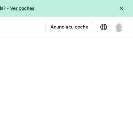
ida?
-
Ver coches
Anuncia tu coche