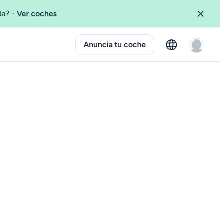
ida?
-
Ver coches
Anuncia tu coche