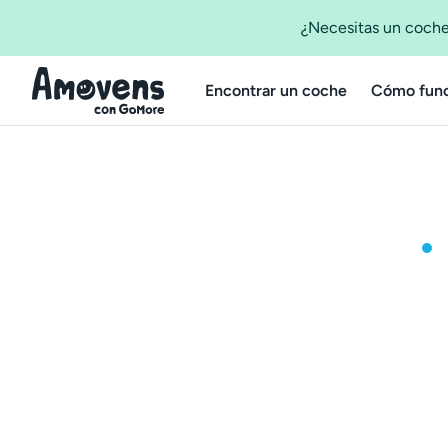
¿Necesitas un coche
Encontrar un coche
Cómo func