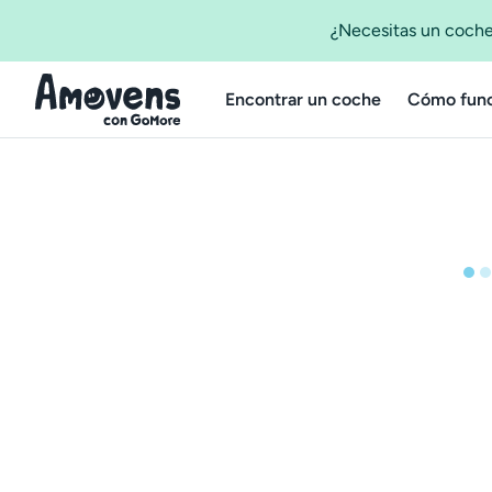
¿Necesitas un coche
Encontrar un coche
Cómo func