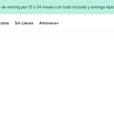
 de renting por 12 o 24 meses con todo incluido y entrega ráp
iona
Sin Llaves
Amovens+