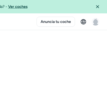
ida?
-
Ver coches
Anuncia tu coche