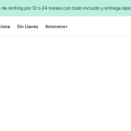
 de renting por 12 o 24 meses con todo incluido y entrega ráp
iona
Sin Llaves
Amovens+