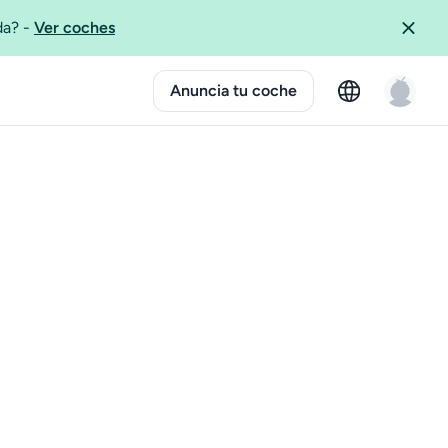
ida?
-
Ver coches
Anuncia tu coche