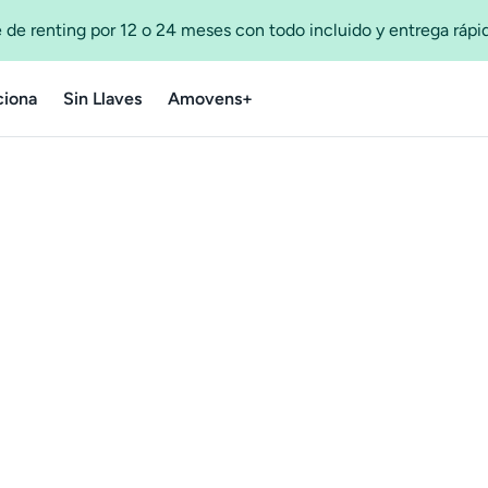
 de renting por 12 o 24 meses con todo incluido y entrega ráp
iona
Sin Llaves
Amovens+