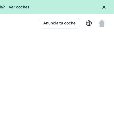
ida?
-
Ver coches
Anuncia tu coche