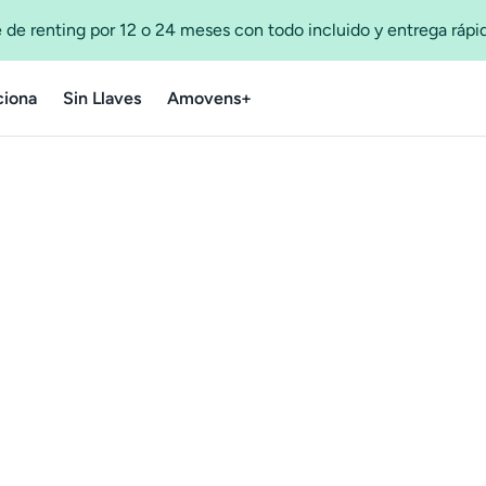
 de renting por 12 o 24 meses con todo incluido y entrega ráp
iona
Sin Llaves
Amovens+