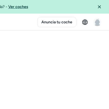
ida?
-
Ver coches
Anuncia tu coche