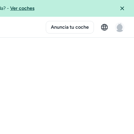
ida?
-
Ver coches
Anuncia tu coche