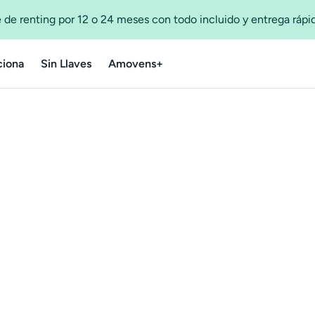
 de renting por 12 o 24 meses con todo incluido y entrega ráp
iona
Sin Llaves
Amovens+