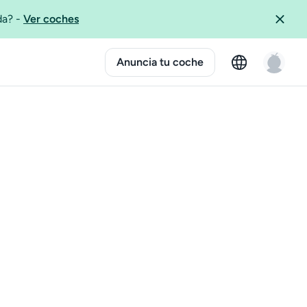
ida?
-
Ver coches
Anuncia tu coche