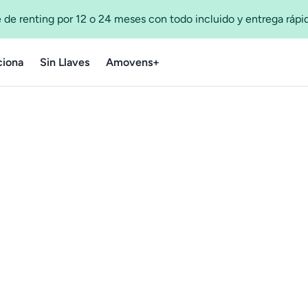
 de renting por 12 o 24 meses con todo incluido y entrega ráp
iona
Sin Llaves
Amovens+