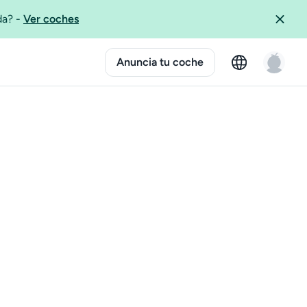
ida?
-
Ver coches
Anuncia tu coche