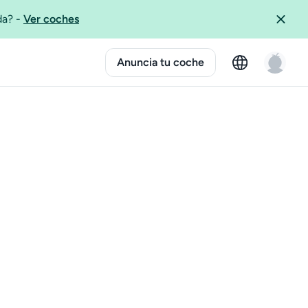
ida?
-
Ver coches
Anuncia tu coche