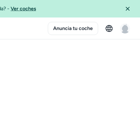
ida?
-
Ver coches
Anuncia tu coche