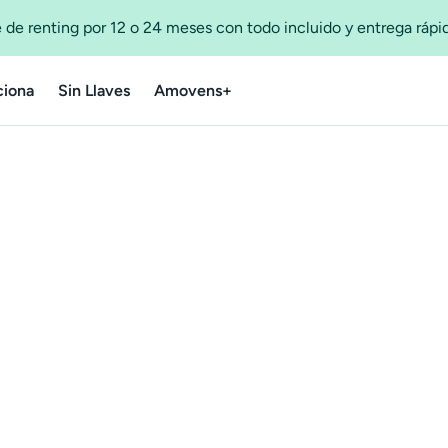
 de renting por 12 o 24 meses con todo incluido y entrega ráp
iona
Sin Llaves
Amovens+