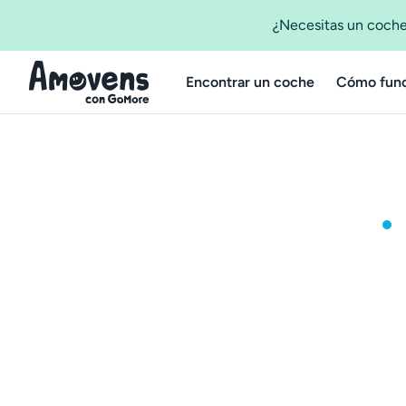
¿Necesitas un coche
Encontrar un coche
Cómo func