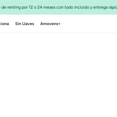
 de renting por 12 o 24 meses con todo incluido y entrega ráp
iona
Sin Llaves
Amovens+