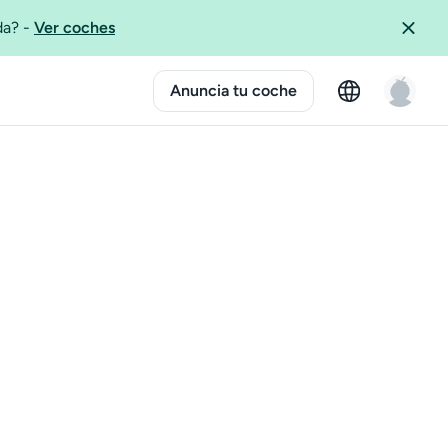
ida?
-
Ver coches
Anuncia tu coche