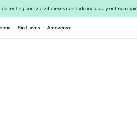
 de renting por 12 o 24 meses con todo incluido y entrega ráp
iona
Sin Llaves
Amovens+