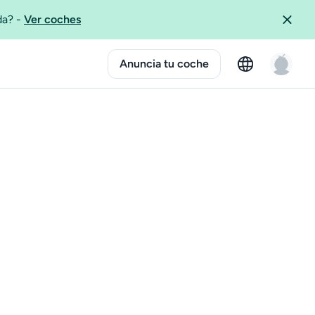
ida?
-
Ver coches
Anuncia tu coche