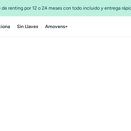
 de renting por 12 o 24 meses con todo incluido y entrega ráp
iona
Sin Llaves
Amovens+