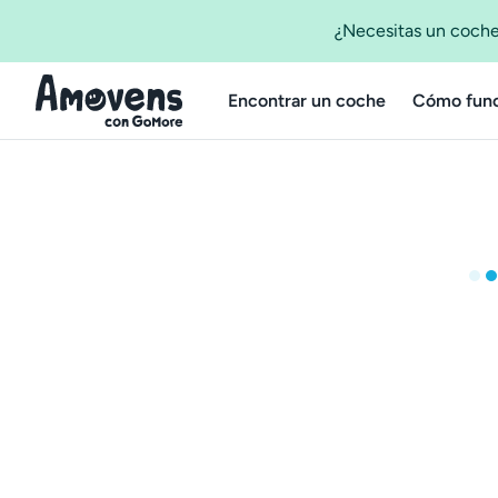
¿Necesitas un coche
Encontrar un coche
Cómo func