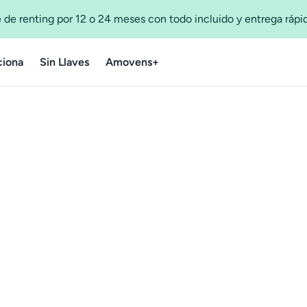
 de renting por 12 o 24 meses con todo incluido y entrega ráp
iona
Sin Llaves
Amovens+