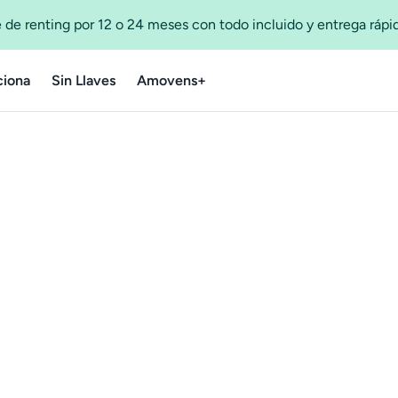
 de renting por 12 o 24 meses con todo incluido y entrega ráp
iona
Sin Llaves
Amovens+