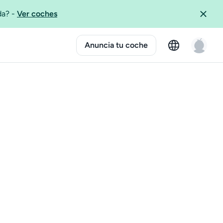
ida?
-
Ver coches
Anuncia tu coche