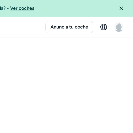
ida?
-
Ver coches
Anuncia tu coche