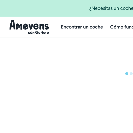
¿Necesitas un coche
Encontrar un coche
Cómo func