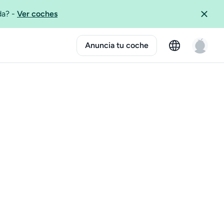
ida?
-
Ver coches
Anuncia tu coche