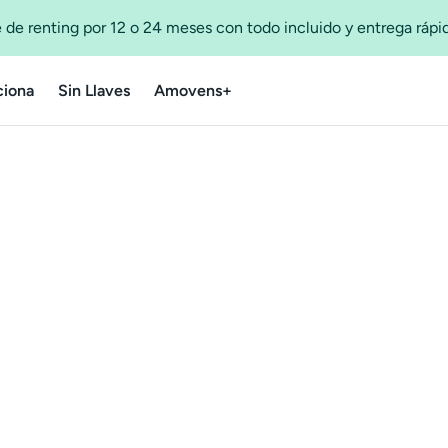
 de renting por 12 o 24 meses con todo incluido y entrega ráp
iona
Sin Llaves
Amovens+