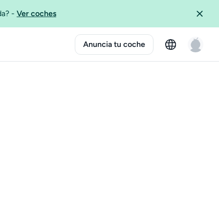
ida?
-
Ver coches
Anuncia tu coche