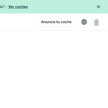
ida?
-
Ver coches
Anuncia tu coche