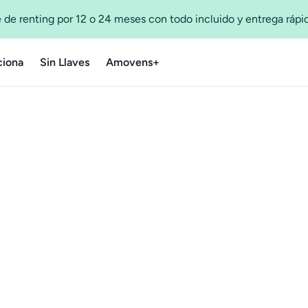
 de renting por 12 o 24 meses con todo incluido y entrega ráp
iona
Sin Llaves
Amovens+