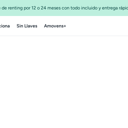
 de renting por 12 o 24 meses con todo incluido y entrega ráp
iona
Sin Llaves
Amovens+