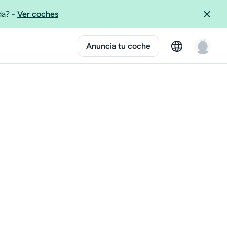
ida?
-
Ver coches
Anuncia tu coche