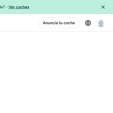
ida?
-
Ver coches
Anuncia tu coche