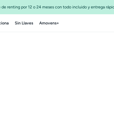
 de renting por 12 o 24 meses con todo incluido y entrega ráp
iona
Sin Llaves
Amovens+