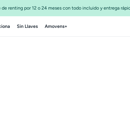
 de renting por 12 o 24 meses con todo incluido y entrega ráp
iona
Sin Llaves
Amovens+