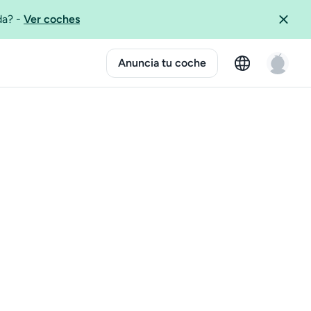
ida?
-
Ver coches
Anuncia tu coche