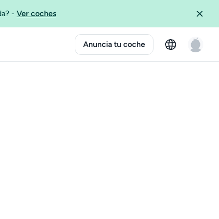
ida?
-
Ver coches
Anuncia tu coche