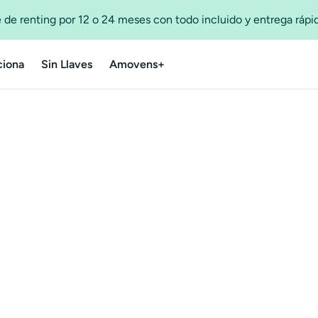
 de renting por 12 o 24 meses con todo incluido y entrega ráp
iona
Sin Llaves
Amovens+