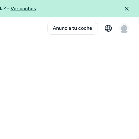
ida?
-
Ver coches
Anuncia tu coche