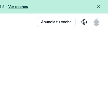
ida?
-
Ver coches
Anuncia tu coche