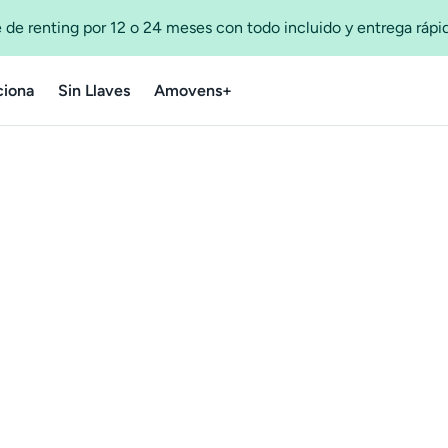
 de renting por 12 o 24 meses con todo incluido y entrega ráp
iona
Sin Llaves
Amovens+