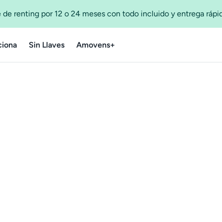
 de renting por 12 o 24 meses con todo incluido y entrega ráp
iona
Sin Llaves
Amovens+