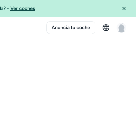
ida?
-
Ver coches
Anuncia tu coche