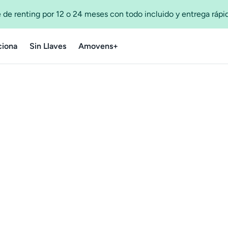
 de renting por 12 o 24 meses con todo incluido y entrega ráp
iona
Sin Llaves
Amovens+