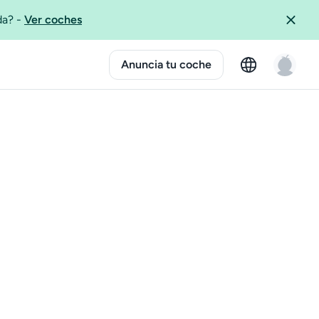
ida?
-
Ver coches
Anuncia tu coche