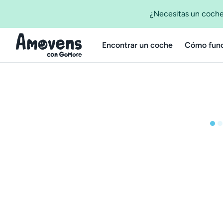
¿Necesitas un coche
Encontrar un coche
Cómo func