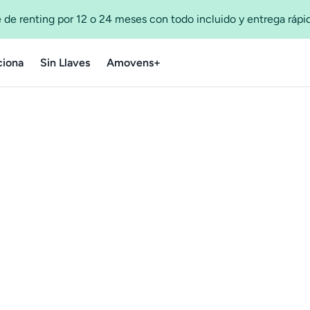
 de renting por 12 o 24 meses con todo incluido y entrega ráp
iona
Sin Llaves
Amovens+