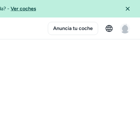
ida?
-
Ver coches
Anuncia tu coche