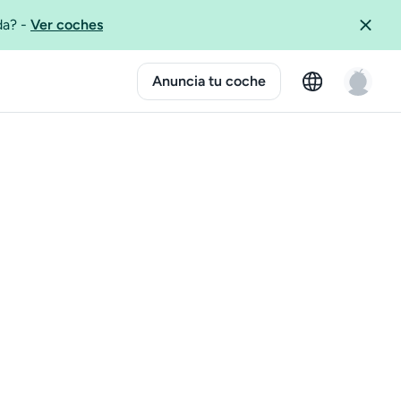
ida?
-
Ver coches
Anuncia tu coche