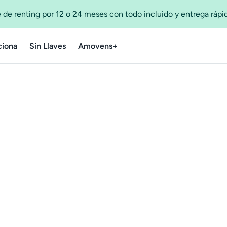
 de renting por 12 o 24 meses con todo incluido y entrega ráp
iona
Sin Llaves
Amovens+